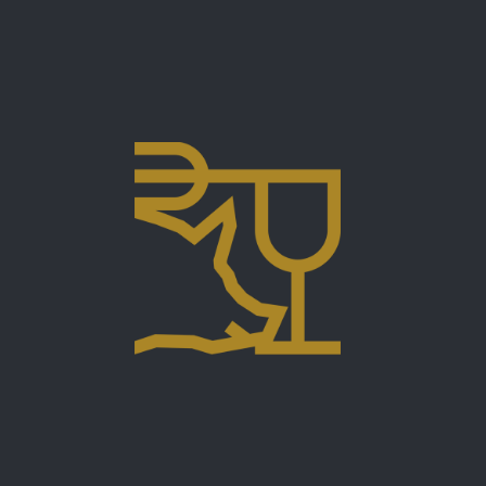
Nach ein paar eleganten Runden auf dem Eis
schmecken Glühwein und Bratwurst um so besser!
Weihnachtsmarkt
Düsseldorf
Seit 1978 sind wir auf dem Düsseldorfer
Weihnachtsmarkt präsent. Unsere Bratwurststand mit
den leckeren Würsten der Fleischerei Luithardt in Haan
sind für viele Besucher seit vielen Jahren eine feste
Institution und erfreuen sich großer Beliebtheit.